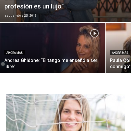
profesión es un lujo”
septiembre 25, 2018
AHORA MÁS
AHORA MÁS
Andrea Ghidone: “El tango me enseñó a ser
Paula Col
libre”
conmigo”