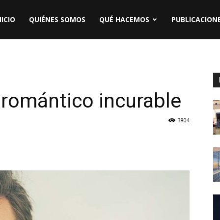
NICIO
QUIÉNES SOMOS
QUÉ HACEMOS
PUBLICACION
 romántico incurable
3804