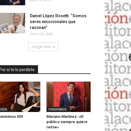
Daniel López Rosetti: “Somos
seres emocionales que
razonan”
enero 22, 2020
Cargar más
Por si te lo perdiste
ODA
CONVIVIMOS
nvivimos 309
Mariano Martínez: «El
público siempre quiere
reírse»