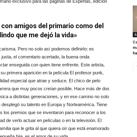
 mano exclusivo para las páginas de Expertas, edición
 con amigos del primario como del
lindo que me dejó la vida»
A
Ca
ma
carisma. Pero no solo así podemos definirlo: es
ha
 justa, el comentario acertado, la buena onda
ctar enseguida con quien tiene enfrente. Este artista,
u primera aparición en la película El profesor punk,
lidad especial que atrae y seduce. El chico de pelo
 carrera que muy pocos creían posible. Hace más de dos
ca a distintas generaciones, y en ese camino no solo
n desplegó su talento en Europa y Norteamérica. Tiene
os los premios que se inventaron para reconocer a los
d de verlo actuar en películas o en la televisión. El
amilia que le grita al que quiera oír que está enamorado
equeña hija, es el amor de su vida.