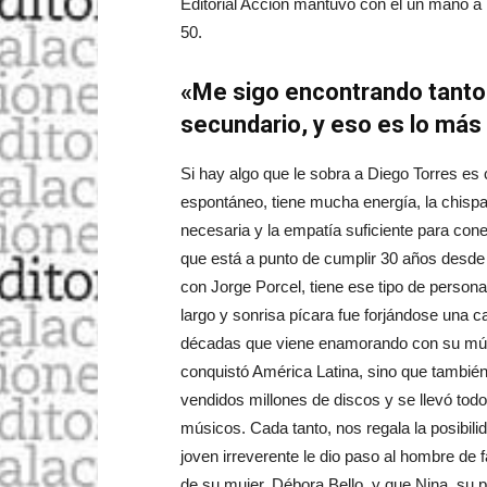
Editorial Acción mantuvo con él un mano a
50.
«Me sigo encontrando tanto
secundario, y eso es lo más 
Si hay algo que le sobra a Diego Torres es 
espontáneo, tiene mucha energía, la chispa
necesaria y la empatía suficiente para cone
que está a punto de cumplir 30 años desde s
con Jorge Porcel, tiene ese tipo de persona
largo y sonrisa pícara fue forjándose una
décadas que viene enamorando con su músi
conquistó América Latina, sino que tambié
vendidos millones de discos y se llevó tod
músicos. Cada tanto, nos regala la posibilida
joven irreverente le dio paso al hombre de f
de su mujer, Débora Bello, y que Nina, su p