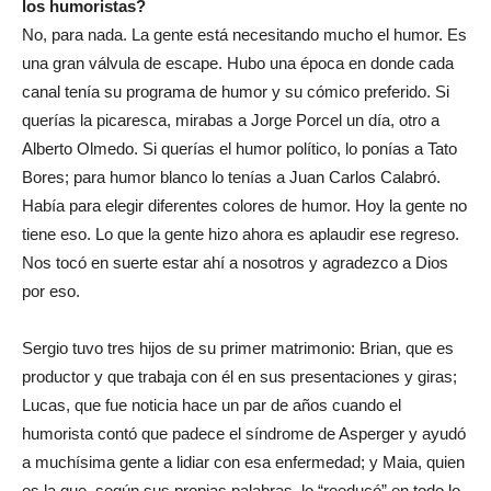
los humoristas?
No, para nada. La gente está necesitando mucho el humor. Es
una gran válvula de escape. Hubo una época en donde cada
canal tenía su programa de humor y su cómico preferido. Si
querías la picaresca, mirabas a Jorge Porcel un día, otro a
Alberto Olmedo. Si querías el humor político, lo ponías a Tato
Bores; para humor blanco lo tenías a Juan Carlos Calabró.
Había para elegir diferentes colores de humor. Hoy la gente no
tiene eso. Lo que la gente hizo ahora es aplaudir ese regreso.
Nos tocó en suerte estar ahí a nosotros y agradezco a Dios
por eso.
Sergio tuvo tres hijos de su primer matrimonio: Brian, que es
productor y que trabaja con él en sus presentaciones y giras;
Lucas, que fue noticia hace un par de años cuando el
humorista contó que padece el síndrome de Asperger y ayudó
a muchísima gente a lidiar con esa enfermedad; y Maia, quien
es la que, según sus propias palabras, lo “reeducó” en todo lo