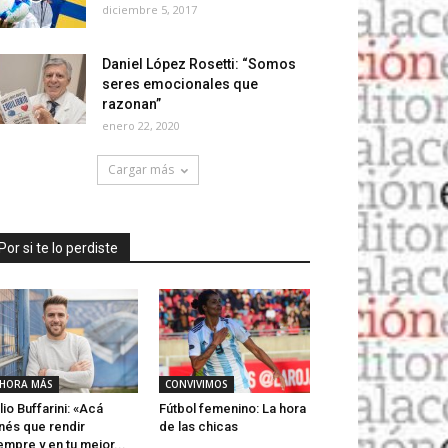
diciembre 5, 2017
Daniel López Rosetti: “Somos
seres emocionales que
razonan”
enero 22, 2020
Cargar más
Por si te lo perdiste
HORA MÁS
CONVIVIMOS
lio Buffarini: «Acá
Fútbol femenino: La hora
nés que rendir
de las chicas
empre y en tu mejor...