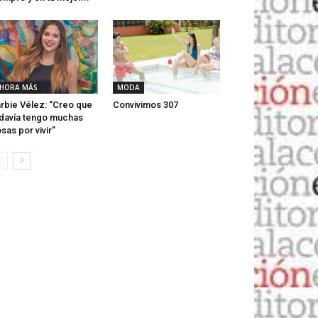
HORA MÁS
MODA
rbie Vélez: “Creo que
Convivimos 307
davía tengo muchas
sas por vivir”