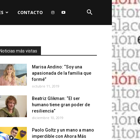
ES
CONTACTO
Noticias más vistas
Marisa Andino: “Soy una
apasionada de la familia que
formé”
octubre 11, 2019
Beatriz Glikman: “El ser
humano tiene gran poder de
resiliencia”
diciembre 10, 2019
Paolo Goltz y un mano a mano
imperdible con Ahora Más