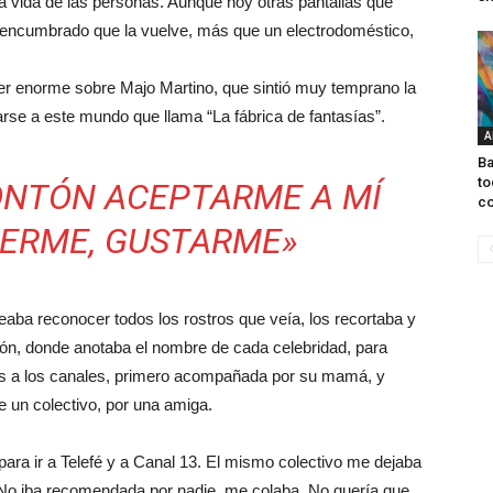
la vida de las personas. Aunque hoy otras pantallas que
 encumbrado que la vuelve, más que un electrodoméstico,
r enorme sobre Majo Martino, que sintió muy temprano la
arse a este mundo que llama “La fábrica de fantasías”.
A
Ba
to
ONTÓN ACEPTARME A MÍ
co
RERME, GUSTARME»
eaba reconocer todos los rostros que veía, los recortaba y
ión, donde anotaba el nombre de cada celebridad, para
itas a los canales, primero acompañada por su mamá, y
e un colectivo, por una amiga.
para ir a Telefé y a Canal 13. El mismo colectivo me dejaba
. No iba recomendada por nadie, me colaba. No quería que