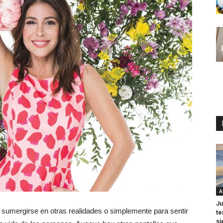
A
Ju
a sumergirse en otras realidades o simplemente para sentir
te
si