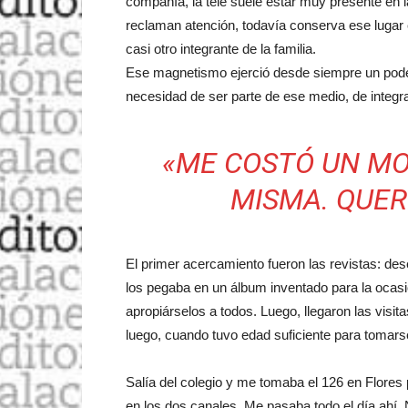
compañía, la tele suele estar muy presente en 
reclaman atención, todavía conserva ese lugar
casi otro integrante de la familia.
Ese magnetismo ejerció desde siempre un pode
necesidad de ser parte de ese medio, de integr
«ME COSTÓ UN M
MISMA. QUE
El primer acercamiento fueron las revistas: des
los pegaba en un álbum inventado para la ocas
apropiárselos a todos. Luego, llegaron las vis
luego, cuando tuvo edad suficiente para tomars
Salía del colegio y me tomaba el 126 en Flores 
en los dos canales. Me pasaba todo el día ahí