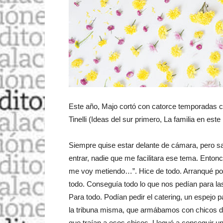
Este año, Majo cortó con catorce temporadas c
Tinelli (Ideas del sur primero, La familia en es
Siempre quise estar delante de cámara, pero sab
entrar, nadie que me facilitara ese tema. Entonc
me voy metiendo…”. Hice de todo. Arranqué por 
todo. Conseguía todo lo que nos pedían para las
Para todo. Podían pedir el catering, un espejo p
la tribuna misma, que armábamos con chicos d
que traían a esos chicos. Llegué a conseguir u