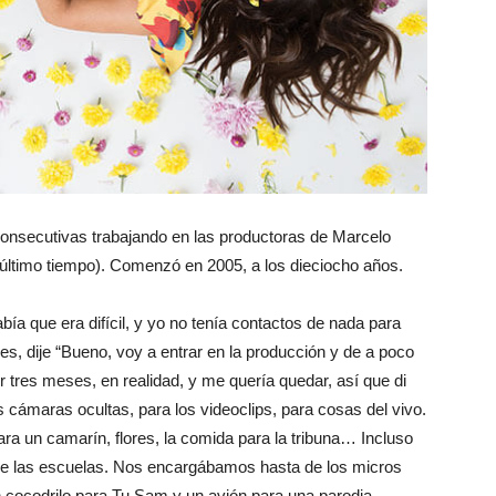
onsecutivas trabajando en las productoras de Marcelo
te último tiempo). Comenzó en 2005, a los dieciocho años.
ía que era difícil, y yo no tenía contactos de nada para
es, dije “Bueno, voy a entrar en la producción y de a poco
tres meses, en realidad, y me quería quedar, así que di
 cámaras ocultas, para los videoclips, para cosas del vivo.
ara un camarín, flores, la comida para la tribuna… Incluso
e las escuelas. Nos encargábamos hasta de los micros
n cocodrilo para Tu Sam y un avión para una parodia.