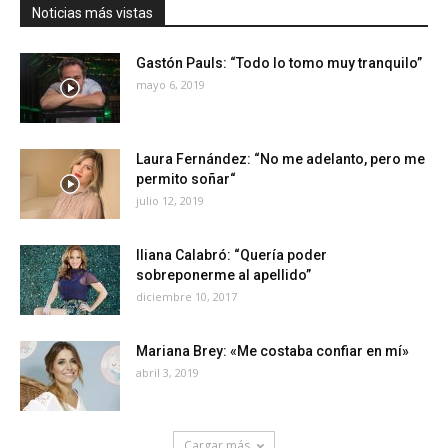
Noticias más vistas
Gastón Pauls: “Todo lo tomo muy tranquilo”
mayo 6, 2019
Laura Fernández: “No me adelanto, pero me
permito soñar“
julio 12, 2019
Iliana Calabró: “Quería poder
sobreponerme al apellido”
diciembre 10, 2017
Mariana Brey: «Me costaba confiar en mí»
abril 3, 2019
Cargar más